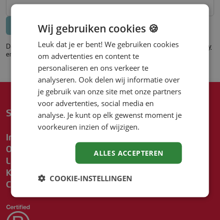
Bericht versturen
Annuleren
Wij gebruiken cookies 🍪
Leuk dat je er bent! We gebruiken cookies
Deze pagina wordt beschermd door reCAPTCHA en de
Privacy Policy
en
Voorwaarden
van Google zijn van toepassing.
om advertenties en content te
personaliseren en ons verkeer te
analyseren. Ook delen wij informatie over
je gebruik van onze site met onze partners
voor advertenties, social media en
Snel naar
analyse. Je kunt op elk gewenst moment je
voorkeuren inzien of wijzigen.
Inschrijven
Over Driessen
ALLES ACCEPTEREN
Locaties
Kennisbank
COOKIE-INSTELLINGEN
Contact