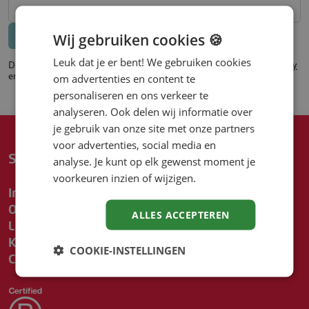
Bericht versturen
Annuleren
Wij gebruiken cookies 🍪
Leuk dat je er bent! We gebruiken cookies
Deze pagina wordt beschermd door reCAPTCHA en de
Privacy Policy
en
Voorwaarden
van Google zijn van toepassing.
om advertenties en content te
personaliseren en ons verkeer te
analyseren. Ook delen wij informatie over
je gebruik van onze site met onze partners
voor advertenties, social media en
Snel naar
analyse. Je kunt op elk gewenst moment je
voorkeuren inzien of wijzigen.
Inschrijven
Over Driessen
ALLES ACCEPTEREN
Locaties
Kennisbank
COOKIE-INSTELLINGEN
Contact