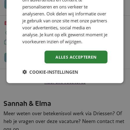
Bekijk vacature
personaliseren en ons verkeer te
analyseren. Ook delen wij informatie over
Bijbaan interviewer Prinsentuin
je gebruik van onze site met onze partners
voor advertenties, social media en
Leeuwarden
4 uur
MBO-4
analyse. Je kunt op elk gewenst moment je
€ 16,00 - € 22,94 per uur
voorkeuren inzien of wijzigen.
Bekijk vacature
ALLES ACCEPTEREN
COOKIE-INSTELLINGEN
Naar alle vacatures
Sannah & Elma
Meer weten over betekenisvol werk via Driessen? Of
heb je vragen over deze vacature? Neem contact met
ons op.