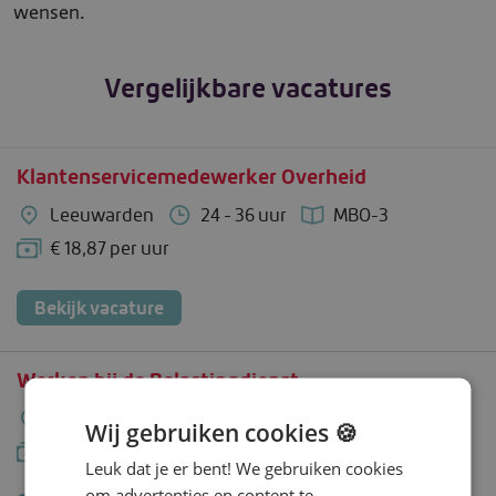
wensen.
Vergelijkbare vacatures
Klantenservicemedewerker Overheid
Leeuwarden
24 - 36 uur
MBO-3
€ 18,87 per uur
Bekijk vacature
Werken bij de Belastingdienst
Leeuwarden
24 - 36 uur
MBO-3
Wij gebruiken cookies 🍪
€ 18,87 per uur
Leuk dat je er bent! We gebruiken cookies
om advertenties en content te