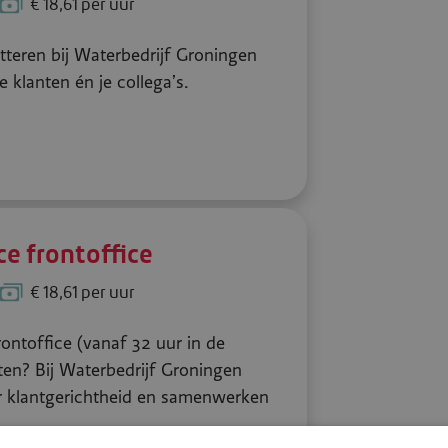
€ 18,61 per uur
itteren bij Waterbedrijf Groningen
 klanten én je collega’s.
e frontoffice
€ 18,61 per uur
rontoffice (vanaf 32 uur in de
ten? Bij Waterbedrijf Groningen
r klantgerichtheid en samenwerken