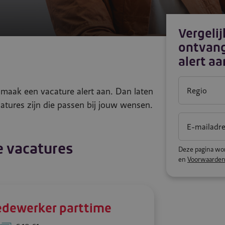
Vergeli
ontvang
alert aa
f maak een vacature alert aan. Dan laten
Regio
atures zijn die passen bij jouw wensen.
E-mailadr
e vacatures
Deze pagina wo
en
Voorwaarde
edewerker parttime