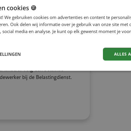
en cookies 🍪
nt! We gebruiken cookies om advertenties en content te personali
eren. Ook delen wij informatie over je gebruik van onze site met 
, social media en analyse. Je kunt op elk gewenst moment je voor
er Overheid
-3
€ 18,87 per uur
TELLINGEN
ALLES 
rlanders. Volg een betaalde
dewerker bij de Belastingdienst.