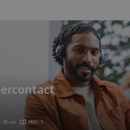
ct Belastingdienst
- 36 uur
MBO-3
€ 18,87 per uur
ercontact
- 36 uur
MBO-3