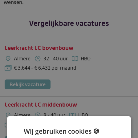
wensen.
Vergelijkbare vacatures
Leerkracht LC bovenbouw
Almere
32 - 40 uur
HBO
€ 3.644 - € 6.432 per maand
Bekijk vacature
Leerkracht LC middenbouw
Almere
8 - 40 uur
HBO
€ 3.644 - € 6.432 per maand
Wij gebruiken cookies 🍪