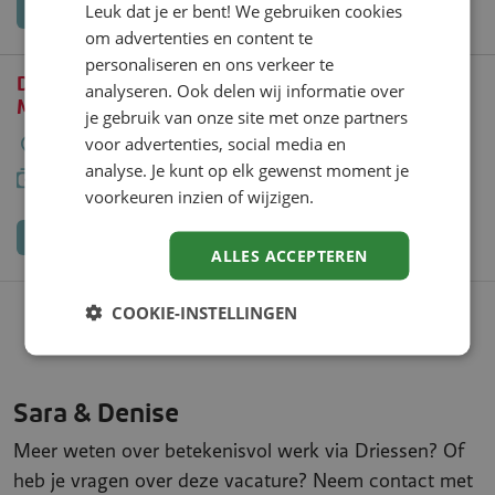
Bekijk vacature
Leuk dat je er bent! We gebruiken cookies
om advertenties en content te
personaliseren en ons verkeer te
Docent Mens & Maatschappij en
analyseren. Ook delen wij informatie over
Maatschappijleer
je gebruik van onze site met onze partners
Almere
32 uur
HBO
voor advertenties, social media en
analyse. Je kunt op elk gewenst moment je
€ 3.622 - € 5.520 per maand
voorkeuren inzien of wijzigen.
Bekijk vacature
ALLES ACCEPTEREN
COOKIE-INSTELLINGEN
Naar alle vacatures
Sara & Denise
Meer weten over betekenisvol werk via Driessen? Of
heb je vragen over deze vacature? Neem contact met