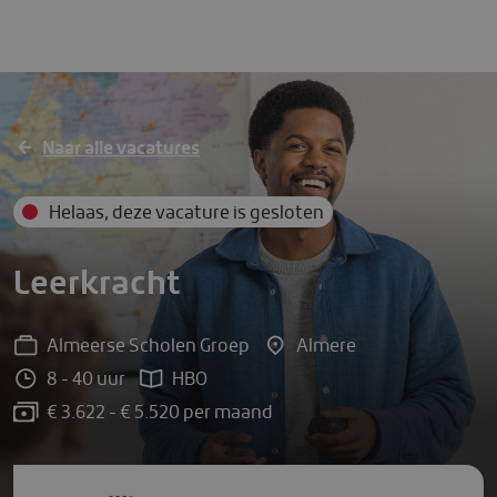
Solliciteer direct
Naar alle vacatures
Helaas, deze vacature is gesloten
Leerkracht
Almeerse Scholen Groep
Almere
8 - 40 uur
HBO
€ 3.622 - € 5.520 per maand