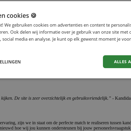
en cookies 🍪
 gebruik van verschillende technieken:
nt! We gebruiken cookies om advertenties en content te personali
eerde weergave van vacatures op de vacature-overzichtspagina en bied
eren. Ook delen wij informatie over je gebruik van onze site met 
ini toe om kwalitatieve sollicitaties te stimuleren, zoals social proof,
, social media en analyse. Je kunt op elk gewenst moment je voor
TELLINGEN
ALLES 
ervaring op onze vacaturepagina's verbeterd:
kijken. De site is zeer overzichtelijk en gebruiksvriendelijk.”
- Kandida
varing, zijn we in staat om de perfecte match te realiseren tussen kand
 Benieuwd hoe wij jou kunnen ondersteunen bij jouw personeelsvraagstu