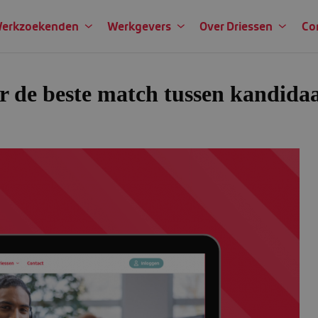
erkzoekenden
Werkgevers
Over Driessen
Co
r de beste match tussen kandida