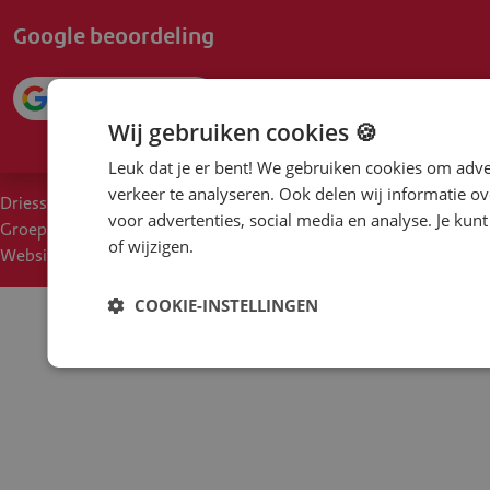
Google beoordeling
4.1
Wij gebruiken cookies 🍪
Leuk dat je er bent! We gebruiken cookies om adve
verkeer te analyseren. Ook delen wij informatie ov
Driessen
Cookies
Voorwaarden
Duurzaam inkoopbeleid
voor advertenties, social media en analyse. Je ku
Groep
Disclaimer
Privacy
Moreel Kompas
Een klacht?
of wijzigen.
Websites
COOKIE-INSTELLINGEN