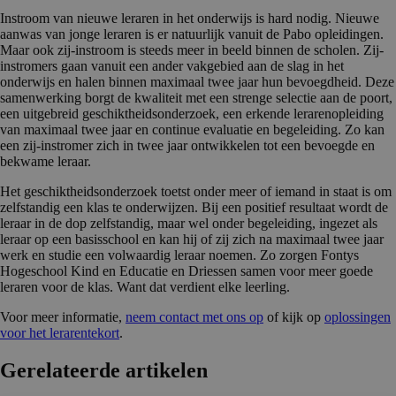
Instroom van nieuwe leraren in het onderwijs is hard nodig. Nieuwe
aanwas van jonge leraren is er natuurlijk vanuit de Pabo opleidingen.
Maar ook zij-instroom is steeds meer in beeld binnen de scholen. Zij-
instromers gaan vanuit een ander vakgebied aan de slag in het
onderwijs en halen binnen maximaal twee jaar hun bevoegdheid. Deze
samenwerking borgt de kwaliteit met een strenge selectie aan de poort,
een uitgebreid geschiktheidsonderzoek, een erkende lerarenopleiding
van maximaal twee jaar en continue evaluatie en begeleiding. Zo kan
een zij-instromer zich in twee jaar ontwikkelen tot een bevoegde en
bekwame leraar.
Het geschiktheidsonderzoek toetst onder meer of iemand in staat is om
zelfstandig een klas te onderwijzen. Bij een positief resultaat wordt de
leraar in de dop zelfstandig, maar wel onder begeleiding, ingezet als
leraar op een basisschool en kan hij of zij zich na maximaal twee jaar
werk en studie een volwaardig leraar noemen. Zo zorgen Fontys
Hogeschool Kind en Educatie en Driessen samen voor meer goede
leraren voor de klas. Want dat verdient elke leerling.
Voor meer informatie,
neem contact met ons op
of kijk op
oplossingen
voor het lerarentekort
.
Gerelateerde artikelen