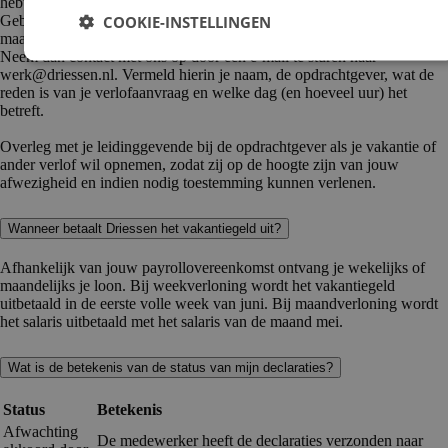
hebt opgebouwd, door op Mijn Driessen een declaratie in te voeren.
COOKIE-INSTELLINGEN
Gebruik hiervoor het vakje ‘Vakantie’. Wil je geen vakantie opnemen,
maar gaat het bijvoorbeeld om ouderschapsverlof of kort verzuim?
Neem dan contact met ons op door een e-mail te sturen naar
werk@driessen.nl. Vermeld hierin je naam, de opdrachtgever, wat de
reden is van je verlofaanvraag en welke dag (en hoeveel uur) het
betreft.
Overleg met je leidinggevende bij de opdrachtgever als je vakantie of
ander verlof wil opnemen, zodat zij op de hoogte zijn van jouw
afwezigheid en indien nodig toestemming kunnen verlenen.
Wanneer betaalt Driessen het vakantiegeld uit?
Afhankelijk van jouw payrollovereenkomst ontvang je wekelijks of
maandelijks je loon. Bij weekverloning wordt het vakantiegeld
uitbetaald in de eerste volle week van juni. Bij maandverloning wordt
het salaris uitbetaald met het salaris van de maand mei.
Wat is de betekenis van de status van mijn declaraties?
Status
Betekenis
Afwachting
De medewerker heeft de declaraties verzonden naar