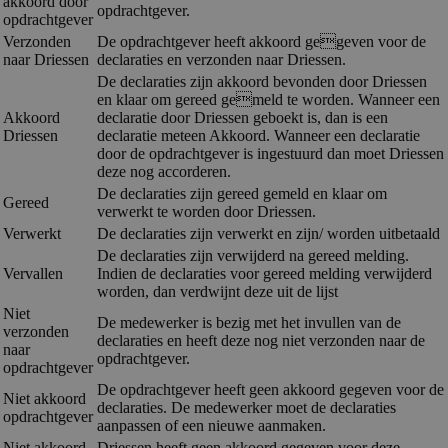
akkoord door
opdrachtgever.
opdrachtgever
Verzonden
De opdrachtgever heeft akkoord gegeven voor de
naar Driessen
declaraties en verzonden naar Driessen.
De declaraties zijn akkoord bevonden door Driessen
en klaar om gereed gemeld te worden. Wanneer een
Akkoord
declaratie door Driessen geboekt is, dan is een
Driessen
declaratie meteen Akkoord. Wanneer een declaratie
door de opdrachtgever is ingestuurd dan moet Driessen
deze nog accorderen.
De declaraties zijn gereed gemeld en klaar om
Gereed
verwerkt te worden door Driessen.
Verwerkt
De declaraties zijn verwerkt en zijn/ worden uitbetaald
De declaraties zijn verwijderd na gereed melding.
Vervallen
Indien de declaraties voor gereed melding verwijderd
worden, dan verdwijnt deze uit de lijst
Niet
De medewerker is bezig met het invullen van de
verzonden
declaraties en heeft deze nog niet verzonden naar de
naar
opdrachtgever.
opdrachtgever
De opdrachtgever heeft geen akkoord gegeven voor de
Niet akkoord
declaraties. De medewerker moet de declaraties
opdrachtgever
aanpassen of een nieuwe aanmaken.
Niet akkoord
Driessen heeft geen akkoord gegeven voor deze