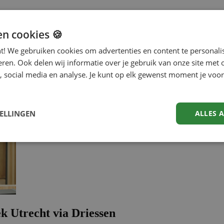
 Het oude Hoofdpostkantoor, een uniek gebouw met een rijke historie, i
en cookies 🍪
r ook nog o.a. een Filmzaal, Theater, Collegezaal, Podiumzaal en Voorle
g vind je bij de bibliotheek.
nt! We gebruiken cookies om advertenties en content te personali
eren. Ook delen wij informatie over je gebruik van onze site met 
, social media en analyse. Je kunt op elk gewenst moment je voor
TELLINGEN
ALLES 
ek Utrecht via Driessen