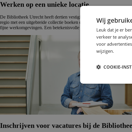
Werken op een unieke locatie
De Bibliotheek Utrecht heeft dertien vestigingen in en rondom Utrecht.
Wij gebruik
regio met een uitgebreide collectie boeken en tijdschriften. Je vindt e
fijne werkomgevingen. Een betekenisvolle baan midden in de samenlevin
Leuk dat je er be
verkeer te analys
voor advertenties
wijzigen.
COOKIE-INS
Inschrijven voor vacatures bij de Bibliothe