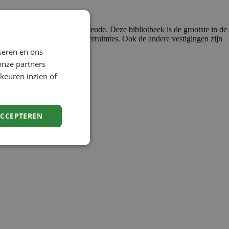
s nu de bibliotheek op de Neude. Deze bibliotheek is de grootste in de
eskamer en studie- en vergaderruimtes. Ook de andere vestigingen zijn
seren en ons
onze partners
keuren inzien of
ACCEPTEREN