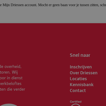
 Mijn Driessen account. Mocht er geen baan voor je tussen zitten, schri
Snel naar
Inschrijven
de overheid,
Over Driessen
toren. Wij
Locaties
or in dienst
Kennisbank
werkbeloftes
Contact
ften die verder