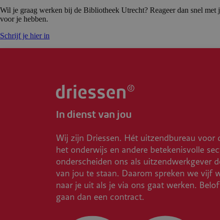
Wil je graag werken bij de Bibliotheek Utrecht? Reageer dan snel met je
voor je hebben.
Schrijf je hier in
In dienst van jou
Wij zijn Driessen. Hét uitzendbureau voor 
het onderwijs en andere betekenisvolle sec
onderscheiden ons als uitzendwerkgever do
van jou te staan. Daarom spreken we vijf 
naar je uit als je via ons gaat werken. Belo
gaan dan een contract.