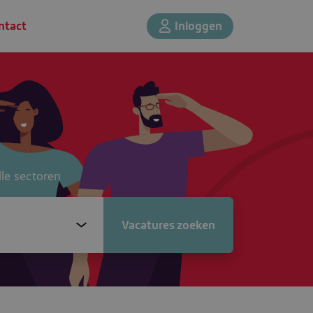
ntact
Inloggen
lle sectoren
dius
Vacatures zoeken