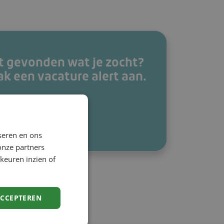
t gevonden wat je zocht?
k een vacature alert aan.
k een alert
seren en ons
onze partners
keuren inzien of
ACCEPTEREN