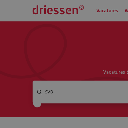
Vacatures
W
Vacatures b
Welke baan zoek jij?