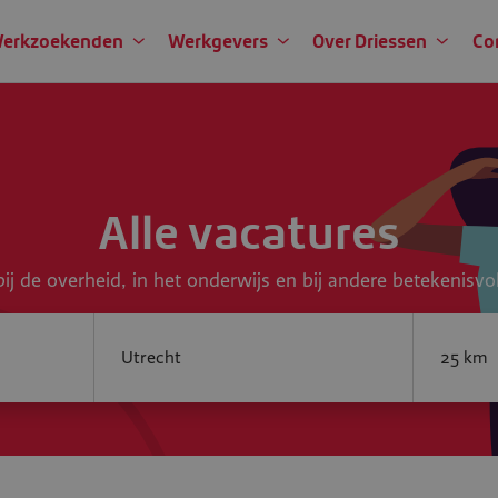
erkzoekenden
Werkgevers
Over Driessen
Co
Alle vacatures
ij de overheid, in het onderwijs en bij andere betekenisvo
Jouw plaats of postcode...
SearchRa