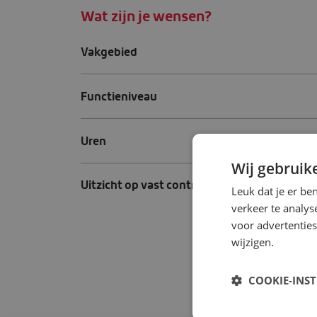
Wat zijn je wensen?
Vakgebied
Functieniveau
Uren
Wij gebruik
Uitzicht op vast contract
Leuk dat je er be
verkeer te analys
voor advertenties
wijzigen.
COOKIE-INS