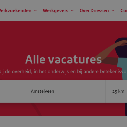
erkzoekenden
Werkgevers
Over Driessen
Co
Alle vacatures
ij de overheid, in het onderwijs en bij andere betekenisvo
Jouw plaats of postcode...
SearchRa