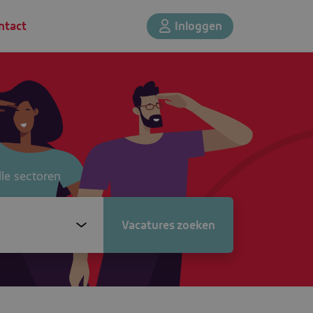
ntact
Inloggen
lle sectoren
dius
Vacatures zoeken