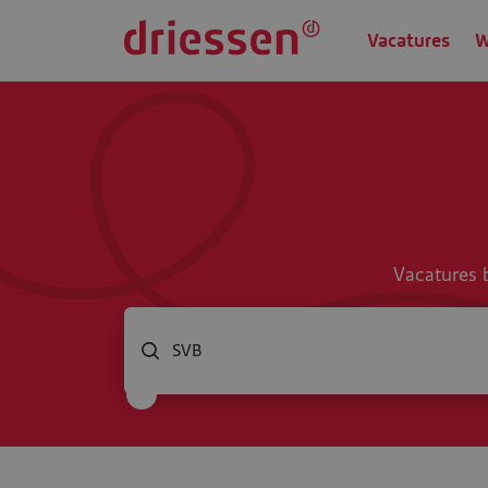
Vacatures
W
Vacatures b
Welke baan zoek jij?