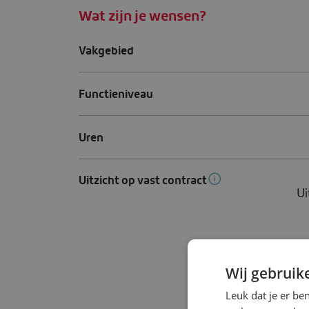
Wat zijn je wensen?
Vakgebied
Functieniveau
Uren
Uitzicht op vast contract
Wij gebruik
Leuk dat je er be