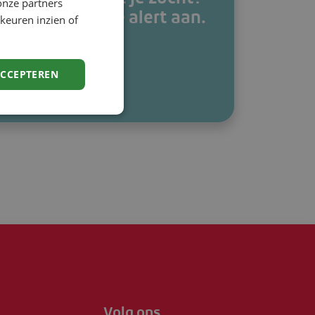
onze partners
k een vacature alert aan.
keuren inzien of
k een alert
ACCEPTEREN
Volg ons