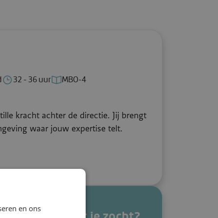
d
32 - 36 uur
MBO-4
anstad
Uren per week: 32 - 36 uur
Functieniveau: MBO-4
lle kracht achter de directie. Jij brengt
geving waar jouw expertise telt.
seren en ons
t gevonden wat je zocht?