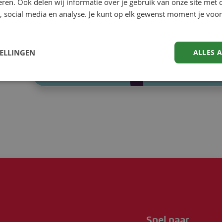
eren. Ook delen wij informatie over je gebruik van onze site met 
Maa
, social media en analyse. Je kunt op elk gewenst moment je voor
Maa
TELLINGEN
ALLES 
Snel naar